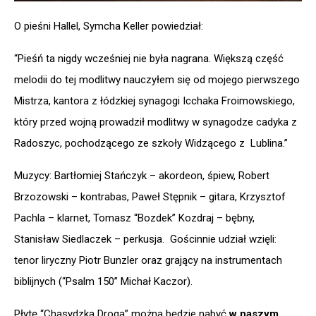
O pieśni Hallel, Symcha Keller powiedział:
“Pieśń ta nigdy wcześniej nie była nagrana. Większą część
melodii do tej modlitwy nauczyłem się od mojego pierwszego
Mistrza, kantora z łódzkiej synagogi Icchaka Froimowskiego,
który przed wojną prowadził modlitwy w synagodze cadyka z
Radoszyc, pochodzącego ze szkoły Widzącego z Lublina.”
Muzycy: Bartłomiej Stańczyk – akordeon, śpiew, Robert
Brzozowski – kontrabas, Paweł Stępnik – gitara, Krzysztof
Pachla – klarnet, Tomasz “Bozdek” Kozdraj – bębny,
Stanisław Siedlaczek – perkusja. Gościnnie udział wzięli:
tenor liryczny Piotr Bunzler oraz grający na instrumentach
biblijnych (“Psalm 150” Michał Kaczor).
Płytę “Chasydzka Droga” można będzie nabyć
w naszym