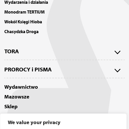
Wydarzenia i działania
Monodram TERTIUM
Wokół Księgi Hioba
Chasydzka Droga
TORA
Tora w przekładzie Izaaka Cylkowa
PROROCY i PISMA
Tora w Judaizmie
Księga Ijoba (Hioba)
O tym wydaniu Tory
Wydawnictwo
Księgi Jezajasza
Tora Cylkowa jako eBook
Mazowsze
Księgi Jozuego
Tora jako AudioBook
Sklep
Księgi Pięciu Zwojów (Hamesz Megilot)
Tora Cylkowa w druku
Polityka Prywatności
Psalmy
Tora Pardes Lauder a Tora Cylkowa
We value your privacy
Kontakt