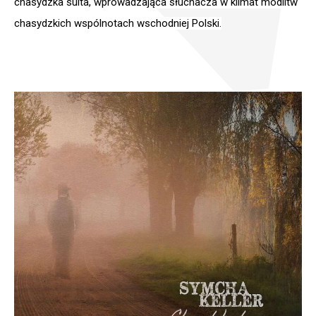
chasydzka
suita
, wprowadzająca słuchacza w klimat modlitw
chasydzkich wspólnotach wschodniej Polski.