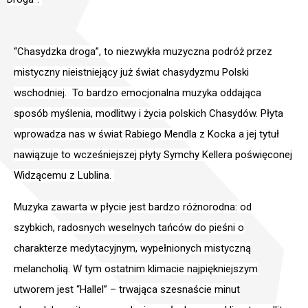
Tora w przekładzie Izaaka Cylkowa
PROROCY i PISMA
Tora w Judaizmie
“
Chasydzka droga”, to niezwykła muzyczna podróż przez
Księga Ijoba (Hioba)
O tym wydaniu Tory
mistyczny nieistniejący już świat chasydyzmu Polski
Wydawnictwo
Księgi Jezajasza
Tora Cylkowa jako eBook
wschodniej. To bardzo emocjonalna muzyka oddająca
Mazowsze
Księgi Jozuego
Tora jako AudioBook
sposób myślenia, modlitwy i życia polskich Chasydów. Płyta
Sklep
Księgi Pięciu Zwojów (Hamesz Megilot)
Tora Cylkowa w druku
wprowadza nas w świat Rabiego Mendla z Kocka a jej tytuł
Polityka Prywatności
Psalmy
nawiązuje to wcześniejszej płyty Symchy Kellera poświęconej
Tora Pardes Lauder a Tora Cylkowa
Kontakt
Widzącemu z Lublina.
Księga Samuela
Księga Przypowieści Salomona
Muzyka zawarta w płycie jest bardzo różnorodna: od
EN
PL
Księgi Sędziów
szybkich, radosnych weselnych tańców do pieśni o
Księgi Królów
charakterze medytacyjnym, wypełnionych mistyczną
melancholią. W tym ostatnim klimacie najpiękniejszym
Księga Jeremiasza
utworem jest “Hallel” – trwająca szesnaście minut
12 Mniejszych Proroków