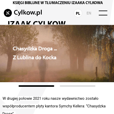
KSIĘGI BIBLIJNE W TŁUMACZENIU IZAAKA CYLKOWA
EN
PL
IZAAK CYLKOW
Biografia Rabina
Rodzina Rabina Cylkowa
Chasydzka Droga ...
INSPIRACJE
Z Lublina do Kocka
Wydarzenia i działania
Monodram TERTIUM
Wokół Księgi Hioba
Chasydzka Droga
W drugiej połowie 2021 roku nasze wydawnictwo zostało
współproducentem płyty kantora Symchy Kellera: “Chasydzka
TORA
Droga”.