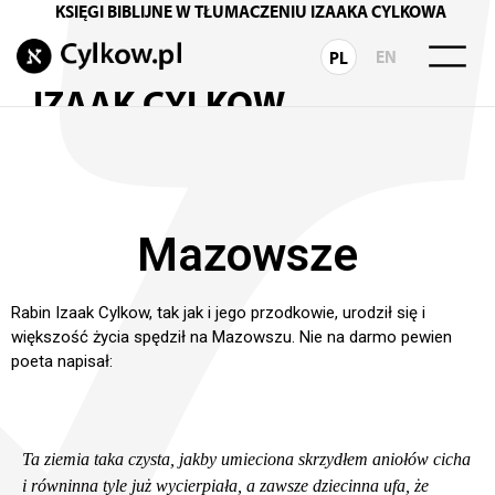
KSIĘGI BIBLIJNE W TŁUMACZENIU IZAAKA CYLKOWA
EN
PL
IZAAK CYLKOW
Biografia Rabina
Rodzina Rabina Cylkowa
INSPIRACJE
Mazowsze
Wydarzenia i działania
Rabin Izaak Cylkow, tak jak i jego przodkowie, urodził się i
Monodram TERTIUM
większość życia spędził na Mazowszu. Nie na darmo pewien
poeta napisał:
Wokół Księgi Hioba
Chasydzka Droga
Ta ziemia taka czysta, jakby umieciona skrzydłem aniołów cicha
TORA
i równinna tyle już wycierpiała, a zawsze dziecinna ufa, że