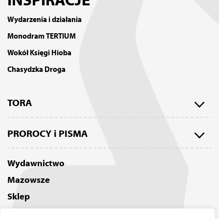
INSPIRACJE
Wydarzenia i działania
Monodram TERTIUM
Wokół Księgi Hioba
Chasydzka Droga
TORA
Tora w przekładzie Izaaka Cylkowa
PROROCY i PISMA
Tora w Judaizmie
Księga Ijoba (Hioba)
O tym wydaniu Tory
Wydawnictwo
Księgi Jezajasza
Tora Cylkowa jako eBook
Mazowsze
Księgi Jozuego
Tora jako AudioBook
Sklep
Księgi Pięciu Zwojów (Hamesz Megilot)
Tora Cylkowa w druku
Polityka Prywatności