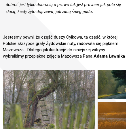
dobroć jest tylko dobrocią a prawo tak jest prawem jak pola się
Tora w przekładzie Izaaka Cylkowa
złocą, kiedy żyto dojrzewa, jak zimą śnieg pada.
PROROCY i PISMA
Tora w Judaizmie
Księga Ijoba (Hioba)
O tym wydaniu Tory
Wydawnictwo
Księgi Jezajasza
Tora Cylkowa jako eBook
Jesteśmy pewni, że część duszy Cylkowa, ta część, w której
Mazowsze
Polskie skrzypce grały Żydowskie nuty, radowała się pięknem
Księgi Jozuego
Tora jako AudioBook
Mazowsza… Dlatego jak ilustracje do niniejszej witryny
Sklep
Księgi Pięciu Zwojów (Hamesz Megilot)
Tora Cylkowa w druku
wybraliśmy przepiękne zdjęcia Mazowsza Pana
Adama Ławnika
Polityka Prywatności
Psalmy
Tora Pardes Lauder a Tora Cylkowa
Kontakt
Księga Samuela
Księga Przypowieści Salomona
EN
PL
Księgi Sędziów
Księgi Królów
Księga Jeremiasza
12 Mniejszych Proroków