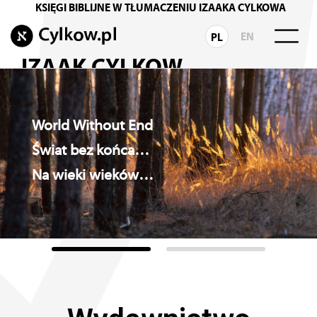
KSIĘGI BIBLIJNE W TŁUMACZENIU IZAAKA CYLKOWA
EN
PL
IZAAK CYLKOW
Biografia Rabina
Rodzina Rabina Cylkowa
World Without End
Świat bez końca…
INSPIRACJE
Na wieki wieków…
Wydarzenia i działania
Monodram TERTIUM
Wokół Księgi Hioba
Chasydzka Droga
TORA