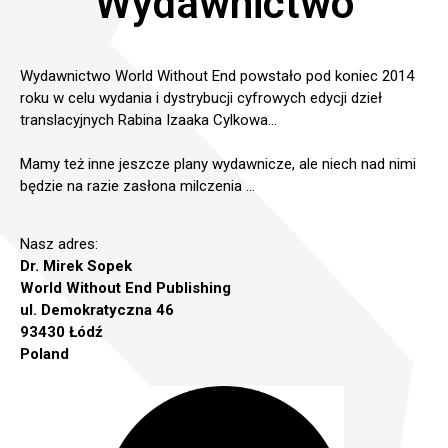
Wydawnictwo
Tora w przekładzie Izaaka Cylkowa
PROROCY i PISMA
Tora w Judaizmie
Wydawnictwo World Without End powstało pod koniec 2014
Księga Ijoba (Hioba)
O tym wydaniu Tory
roku w celu wydania i dystrybucji cyfrowych edycji dzieł
Wydawnictwo
Księgi Jezajasza
translacyjnych Rabina Izaaka Cylkowa…
Tora Cylkowa jako eBook
Mazowsze
Księgi Jozuego
Tora jako AudioBook
Mamy też inne jeszcze plany wydawnicze, ale niech nad nimi
Sklep
będzie na razie zasłona milczenia …
Księgi Pięciu Zwojów (Hamesz Megilot)
Tora Cylkowa w druku
Polityka Prywatności
Psalmy
Tora Pardes Lauder a Tora Cylkowa
Kontakt
Nasz adres:
Księga Samuela
Dr. Mirek Sopek
World Without End Publishing
Księga Przypowieści Salomona
ul. Demokratyczna 46
EN
PL
Księgi Sędziów
93430 Łódź
Poland
Księgi Królów
Księga Jeremiasza
12 Mniejszych Proroków