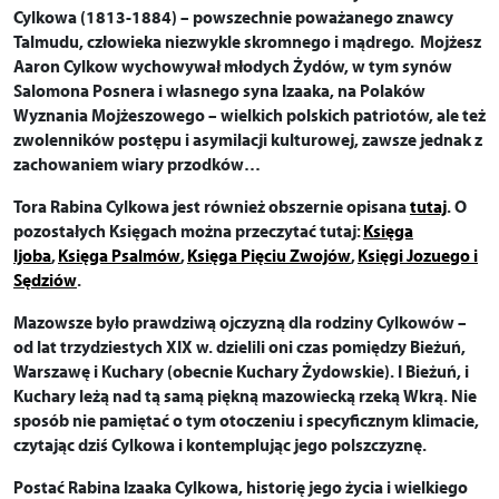
Cylkowa (1813-1884) – powszechnie poważanego znawcy
Talmudu, człowieka niezwykle skromnego i mądrego. Mojżesz
Aaron Cylkow wychowywał młodych Żydów, w tym synów
Salomona Posnera i własnego syna Izaaka, na Polaków
Wyznania Mojżeszowego – wielkich polskich patriotów, ale też
zwolenników postępu i asymilacji kulturowej, zawsze jednak z
zachowaniem wiary przodków…
Tora Rabina Cylkowa jest również obszernie opisana
tutaj
. O
pozostałych Księgach można przeczytać tutaj:
Księga
Ijoba
,
Księga Psalmów
,
Księga Pięciu Zwojów
,
Księgi Jozuego i
Sędziów
.
Mazowsze było prawdziwą ojczyzną dla rodziny Cylkowów –
od lat trzydziestych XIX w. dzielili oni czas pomiędzy Bieżuń,
Warszawę i Kuchary (obecnie Kuchary Żydowskie). I Bieżuń, i
Kuchary leżą nad tą samą piękną mazowiecką rzeką Wkrą. Nie
sposób nie pamiętać o tym otoczeniu i specyficznym klimacie,
czytając dziś Cylkowa i kontemplując jego polszczyznę.
Postać Rabina Izaaka Cylkowa, historię jego życia i wielkiego