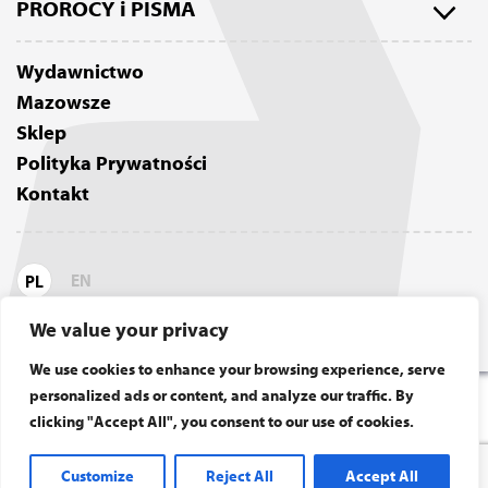
PROROCY i PISMA
Tora w Judaizmie
O tym wydaniu Tory
Księga Ijoba (Hioba)
Tora Cylkowa jako eBook
Wydawnictwo
Księgi Jezajasza
Tora jako AudioBook
Mazowsze
Księgi Jozuego
Tora Cylkowa w druku
Sklep
Księgi Pięciu Zwojów (Hamesz Megilot)
Tora Pardes Lauder a Tora Cylkowa
Polityka Prywatności
Psalmy
Kontakt
Księga Samuela
Księga Przypowieści Salomona
Księgi Sędziów
EN
PL
Księgi Królów
Księga Jeremiasza
We value your privacy
12 Mniejszych Proroków
We use cookies to enhance your browsing experience, serve
personalized ads or content, and analyze our traffic. By
clicking "Accept All", you consent to our use of cookies.
Customize
Reject All
Accept All